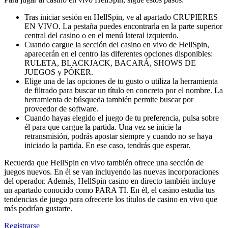
Tras iniciar sesión en HellSpin, ve al apartado CRUPIERES
EN VIVO. La pestaña puedes encontrarla en la parte superior
central del casino o en el menú lateral izquierdo.
Cuando cargue la sección del casino en vivo de HellSpin,
aparecerán en el centro las diferentes opciones disponibles:
RULETA, BLACKJACK, BACARÁ, SHOWS DE
JUEGOS y PÓKER.
Elige una de las opciones de tu gusto o utiliza la herramienta
de filtrado para buscar un título en concreto por el nombre. La
herramienta de búsqueda también permite buscar por
proveedor de software.
Cuando hayas elegido el juego de tu preferencia, pulsa sobre
él para que cargue la partida. Una vez se inicie la
retransmisión, podrás apostar siempre y cuando no se haya
iniciado la partida. En ese caso, tendrás que esperar.
Recuerda que HellSpin en vivo también ofrece una sección de
juegos nuevos. En él se van incluyendo las nuevas incorporaciones
del operador. Además, HellSpin casino en directo también incluye
un apartado conocido como PARA TI. En él, el casino estudia tus
tendencias de juego para ofrecerte los títulos de casino en vivo que
más podrían gustarte.
Registrarse