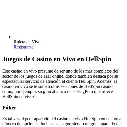
Ruleta en Vivo
Registrarse
Juegos de Casino en Vivo en HellSpin
Este casino en vivo presume de ser uno de los más completos del
sector de los juegos de azar online, donde también destaca por su
espectacular servicio de atención al cliente HellSpin. Además, al
casino en vivo se le suman otras secciones de HellSpin casino,
como, por ejemplo, su gran abanico de slots. ¿Pero qué ofrece
HellSpin en vivo?
Póker
Es tal vez el peor apartado del casino en vivo HellSpin en cuanto a
número de opciones. Incluso así, sigue siendo un gran apartado de