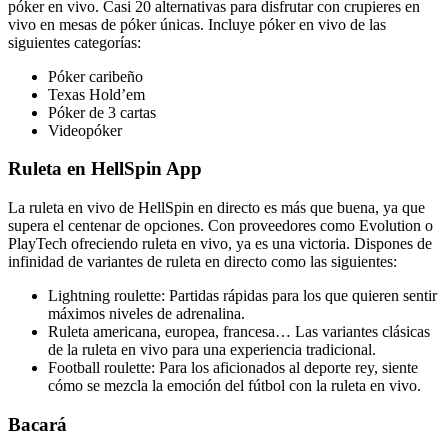
póker en vivo. Casi 20 alternativas para disfrutar con crupieres en
vivo en mesas de póker únicas. Incluye póker en vivo de las
siguientes categorías:
Póker caribeño
Texas Hold’em
Póker de 3 cartas
Videopóker
Ruleta en HellSpin App
La ruleta en vivo de HellSpin en directo es más que buena, ya que
supera el centenar de opciones. Con proveedores como Evolution o
PlayTech ofreciendo ruleta en vivo, ya es una victoria. Dispones de
infinidad de variantes de ruleta en directo como las siguientes:
Lightning roulette: Partidas rápidas para los que quieren sentir
máximos niveles de adrenalina.
Ruleta americana, europea, francesa… Las variantes clásicas
de la ruleta en vivo para una experiencia tradicional.
Football roulette: Para los aficionados al deporte rey, siente
cómo se mezcla la emoción del fútbol con la ruleta en vivo.
Bacará