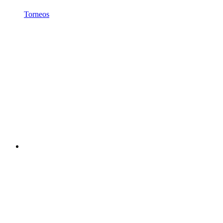
Torneos