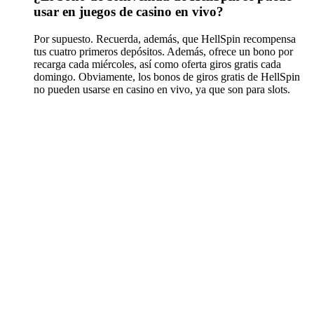
usar en juegos de casino en vivo?
Por supuesto. Recuerda, además, que HellSpin recompensa
tus cuatro primeros depósitos. Además, ofrece un bono por
recarga cada miércoles, así como oferta giros gratis cada
domingo. Obviamente, los bonos de giros gratis de HellSpin
no pueden usarse en casino en vivo, ya que son para slots.