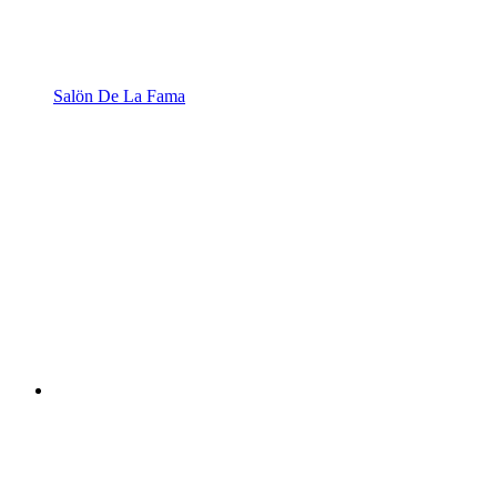
Salön De La Fama