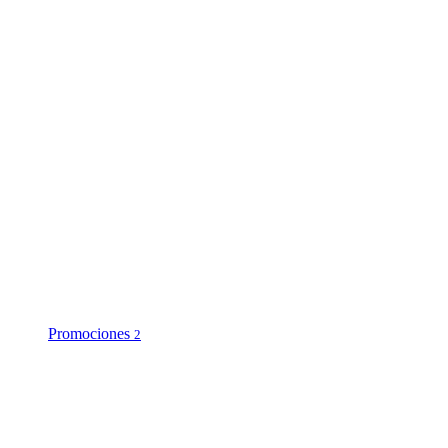
Promociones
2