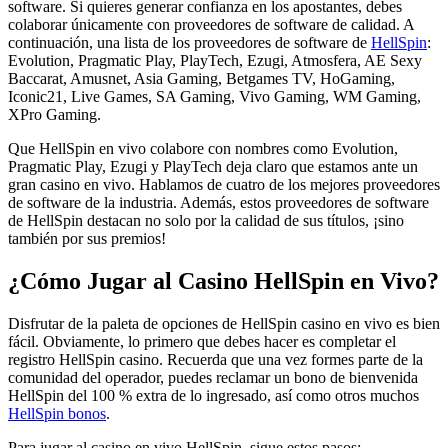
software. Si quieres generar confianza en los apostantes, debes
colaborar únicamente con proveedores de software de calidad. A
continuación, una lista de los proveedores de software de
HellSpin
:
Evolution, Pragmatic Play, PlayTech, Ezugi, Atmosfera, AE Sexy
Baccarat, Amusnet, Asia Gaming, Betgames TV, HoGaming,
Iconic21, Live Games, SA Gaming, Vivo Gaming, WM Gaming,
XPro Gaming.
Que HellSpin en vivo colabore con nombres como Evolution,
Pragmatic Play, Ezugi y PlayTech deja claro que estamos ante un
gran casino en vivo. Hablamos de cuatro de los mejores proveedores
de software de la industria. Además, estos proveedores de software
de HellSpin destacan no solo por la calidad de sus títulos, ¡sino
también por sus premios!
¿Cómo Jugar al Casino HellSpin en Vivo?
Disfrutar de la paleta de opciones de HellSpin casino en vivo es bien
fácil. Obviamente, lo primero que debes hacer es completar el
registro HellSpin casino. Recuerda que una vez formes parte de la
comunidad del operador, puedes reclamar un bono de bienvenida
HellSpin del 100 % extra de lo ingresado, así como otros muchos
HellSpin bonos
.
Para jugar al casino en vivo HellSpin, sigue estos pasos: