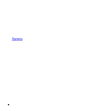
Juegos