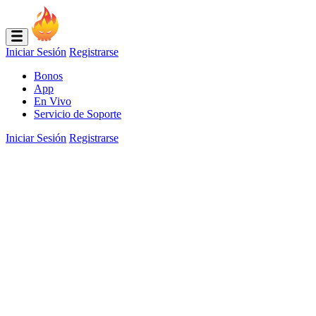
Iniciar Sesión
Registrarse
Bonos
App
En Vivo
Servicio de Soporte
Iniciar Sesión
Registrarse